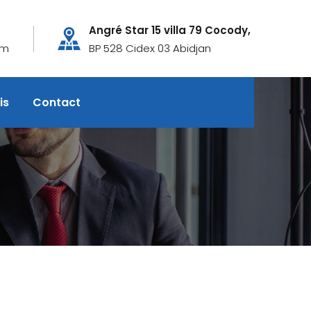
Angré Star 15 villa 79 Cocody,
om
BP 528 Cidex 03 Abidjan
is
Contact