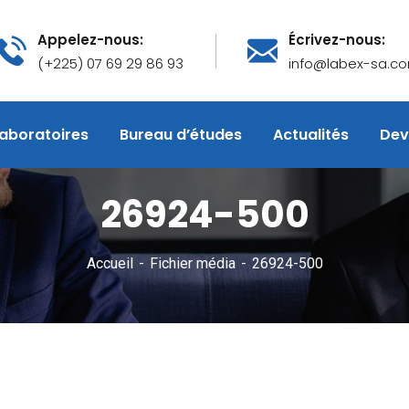
Appelez-nous:
Écrivez-nous:
(+225) 07 69 29 86 93
info@labex-sa.c
aboratoires
Bureau d’études
Actualités
Dev
26924-500
Accueil
Fichier média
26924-500