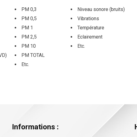
PM 0,3
Niveau sonore (bruits)
PM 0,5
Vibrations
PM 1
Température
PM 2,5
Eclairement
PM 10
Etc.
VD)
PM TOTAL
Etc.
Informations :