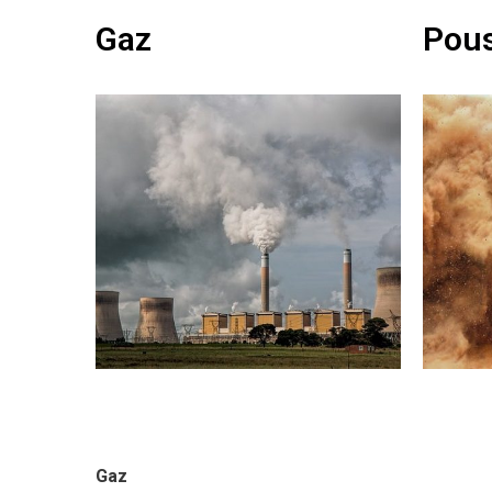
Gaz
Pous
Gaz