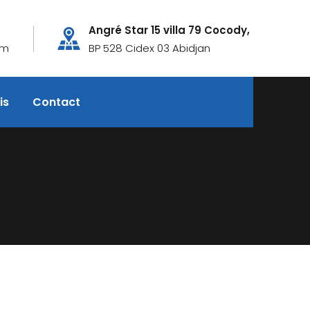
Angré Star 15 villa 79 Cocody,
om
BP 528 Cidex 03 Abidjan
is
Contact